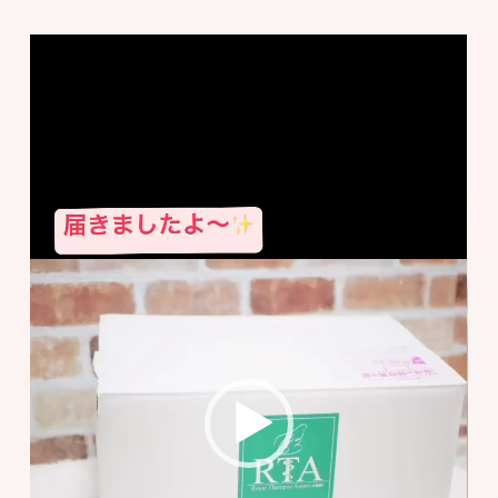
動
画
プ
レ
ー
ヤ
ー