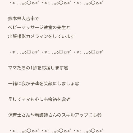
・*:..｡o○☼*ﾟ・*:..｡o○☼*ﾟ・*:..｡o○☼*ﾟ
熊本県人吉市で
ベビーマッサージ教室の先生と
出張撮影カメラマンをしています
・*:..｡o○☼*ﾟ・*:..｡o○☼*ﾟ・*:..｡o○☼*ﾟ
ママたちの1歩を応援します🥰
一緒に我が子達を笑顔にしましょ😍
そしてママも心にも余裕を🤗💕
保育士さんや看護師さんのスキルアップにも😍
・*:..｡o○☼*ﾟ・*:..｡o○☼*ﾟ・*:..｡o○☼*ﾟ